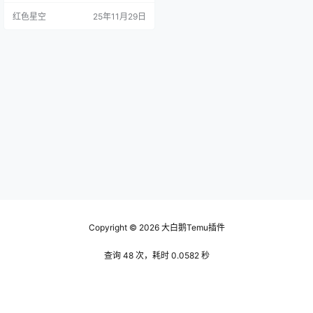
儿开始。其实，整体来看就是几个
红色星空
25年11月29日
步骤，咱们一个一个来。 注册账号
第一步，你得在Temu官网上注册一
个账号。这就像咱们在其他电商平
台一样，你只需填写一些基本信
息。 你用一个常用的邮箱，方便后
续沟通和接收消息。如果你不想错
过任何通知，记得检查你…
Copyright © 2026
大白鹅Temu插件
查询 48 次，耗时 0.0582 秒