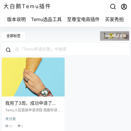
大白鹅Temu插件
版本说明
Temu选品工具
至尊宝电商插件
买家秀拍摄
全部标签
Temu申请步骤
我用了3周，成功申请了
Temu入驻链接；你也想试试
Temu入驻链接申请流程 我跟你讲，
吗？
申请Temu确实有一些步骤，不过不
未分类
用太担心，大家都能做到。拿我自
己的经历来说，刚开始的时候，我
21
0
也是觉得头疼，特别是不知道从哪