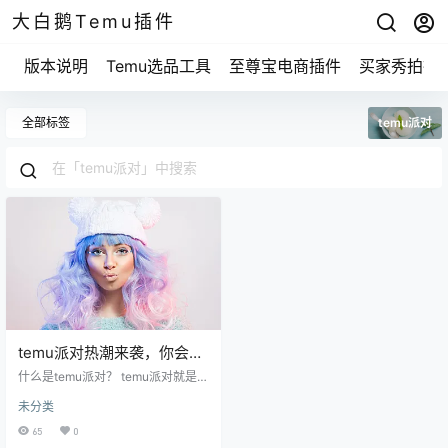
大白鹅Temu插件
版本说明
Temu选品工具
至尊宝电商插件
买家秀拍摄
全部标签
temu派对
temu派对热潮来袭，你会选
择参与还是观望？
什么是temu派对？ temu派对就是一
个结合线上线下社交活动的新概
未分类
念。它不仅仅是个聚会，更像是一
个交流的平台，参加的人可以分享
65
0
彼此的想法、经验，甚至是生活中