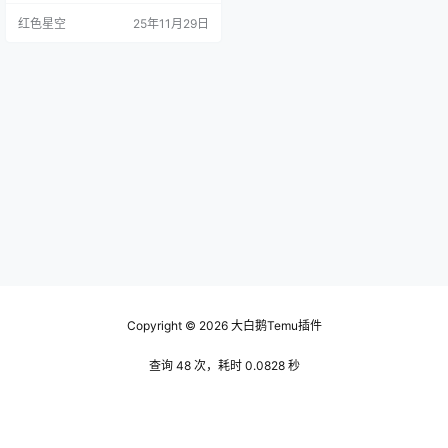
的小故事。你可能听说过这种形式
红色星空
25年11月29日
的小型聚会，但temu派对把它变得
更加丰富多彩。大家可以在派对上
展示自己的特长，像是唱歌、跳
舞、甚至做一些小演讲，交流的趣
味十足。 这里有个小窍门。如果你
参加的话，记得带上自己喜欢的东
西，和大家分享，比如你最近发…
Copyright © 2026
大白鹅Temu插件
查询 48 次，耗时 0.0828 秒