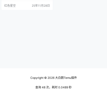
可能会想，欧美的一些电商平台口
红色星空
25年11月28日
碑不错，为什么temu能在这个市场
上脱颖而出呢？这跟它的运营模式
有很大关系。 强大的供应链：temu
背后有强大的物流支撑，这让它能
迅速把商品送到消费者手中。以
往，我们在网上购物经常要等个几
天，甚至几周才能收…
Copyright © 2026
大白鹅Temu插件
查询 48 次，耗时 0.0489 秒