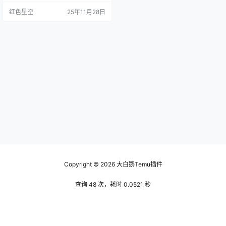
据其实是很“说人话”的。 数据背后
红色星空
25年11月28日
的故事 你可能会问：数据谁会认真
看呢？我跟你讲，数据其实就是消
费者行为和市场趋势的真实写照。
有一次，我帮朋友分析他在temu上
的销售数据，我们发现热卖的商品
里，有一款居然是因为在评论区频
繁出现的“舒适”二…
Copyright © 2026
大白鹅Temu插件
查询 48 次，耗时 0.0521 秒