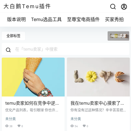
大白鹅Temu插件
版本说明
Temu选品工具
至尊宝电商插件
买家秀拍摄
全部标签
temu卖家
temu卖家如何在竞争中逆
我在temu卖家中心摸索了3
袭？你绝对想知道的成功秘
个月，发现的5个隐藏功能竟
优化产品列表，吸引眼球 你也许会
你有没有过这种情况？辛辛苦苦把
诀！
想，产品的标题和描述怎么重要？
然让业绩翻倍！
产品上架了，却总是面对寥寥无几
未分类
未分类
我跟你讲，这可是关键中的关键。
的点击和购买？我刚开始做temu卖
就像逛市场一样，你一眼就能看到
家时，也常常在流量上苦苦挣扎。
38
0
54
0
那些色彩鲜艳、形状独特的商品，
但是，在temu卖家中心待了三个