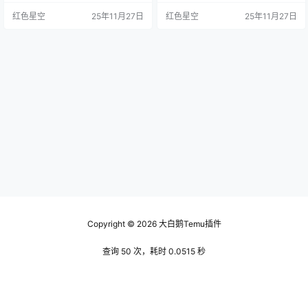
而那些普通的、毫无特色的产品往
月，我发现了一个隐藏功能：优化
红色星空
25年11月27日
红色星空
25年11月27日
往会被忽视。我之前帮助一个朋友
产品标题。今天分享一个我亲身实
的temu店铺，调整了几个产品的标
践的小窍门，或许能帮到你，让你
题和描述，结果访问量在一个月内
的业绩翻倍！ 产品标题非常重要。
涨了80%！ 简短有力的标题：标题
是不是觉得我说得很明显？但是你
尽量保持简洁明了，重点突出。 如
知道吗？大多数卖家往往忽视了这
果你的商品是一款多功能厨房刀，
一点。产品标题不仅仅是个名字，
就可以强调“多用途”，类似“…
它是顾客搜索你产品时的第一接触
点…
Copyright © 2026
大白鹅Temu插件
查询 50 次，耗时 0.0515 秒