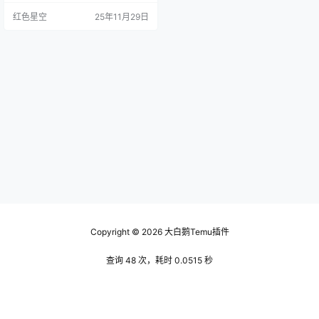
来越好。去年有个朋友，他卖的是
红色星空
25年11月29日
手工艺品，刚开始收入不高。后来
他入驻temu，短短几个月，订单量
涨了三倍，生意蒸蒸日上。你是不
是也想这样？ 低门槛、高回报 temu
卖家入驻的一个好处就是门槛低，
简单说就是你不需要花费大量资金
去宣传，只要确保你的…
Copyright © 2026
大白鹅Temu插件
查询 48 次，耗时 0.0515 秒