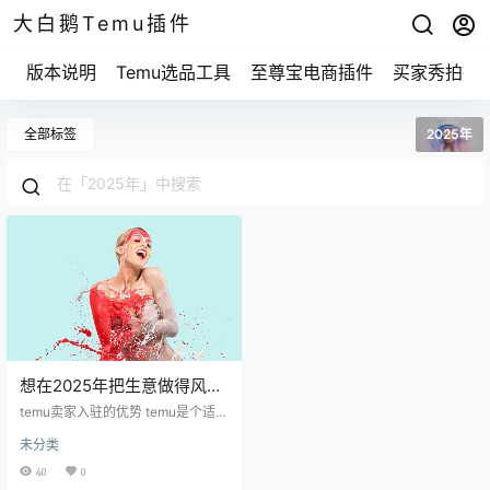
大白鹅Temu插件
版本说明
Temu选品工具
至尊宝电商插件
买家秀拍摄
全部标签
2025年
想在2025年把生意做得风生
水起？看看temu卖家入驻的
temu卖家入驻的优势 temu是个适合
机会吧！
卖家和买家的平台。你要知道，这
未分类
个平台背后可有个庞大的用户群
体。想象一下，如果你的产品能在
40
0
这么多人面前曝光，生意自然会越