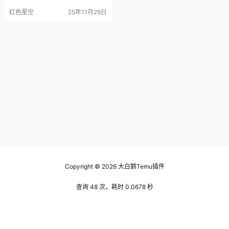
号，减少失真，让你听到的每一个
红色星空
25年11月29日
音符都清晰可闻。你可能会觉得，
这听起来有点高大上，其实说白了
就是让音乐更“好听”。 想想当你用
手机听音乐时，音量已经开到最
大，但依然觉得声音不够饱满。这
时候，如果你加个temu功放，它就
能把声音提升…
Copyright © 2026
大白鹅Temu插件
查询 48 次，耗时 0.0678 秒