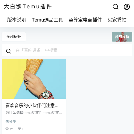
大白鹅Temu插件
版本说明
Temu选品工具
至尊宝电商插件
买家秀拍摄
全部标签
音响设备
喜欢音乐的小伙伴们注意
了，temu功放帮你轻松提升
为什么选择temu功放？ temu功放近
音质！
期在音响界引发热议，很多朋友都
未分类
在问：“这玩意真能提升音质吗？”我
告诉你，绝对可以！temu功放就像
49
0
是音响的“助推器”，它能放大音源信