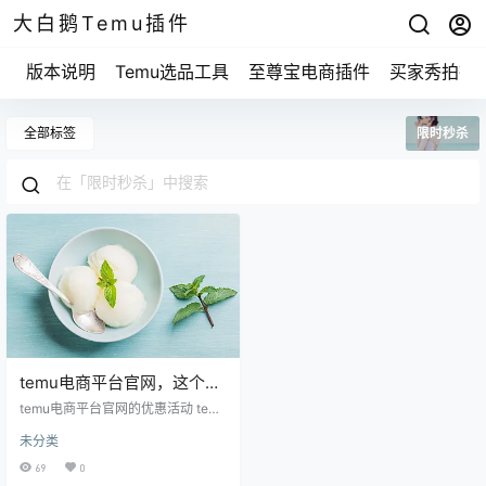
大白鹅Temu插件
版本说明
Temu选品工具
至尊宝电商插件
买家秀拍摄
全部标签
限时秒杀
temu电商平台官网，这个你
不知道的购物秘密即将揭
temu电商平台官网的优惠活动 temu
晓！
电商平台官网最吸引人的地方就是
未分类
它的一系列优惠活动。相信大家都
知道，购物节期间各种促销简直让
69
0
人心动。 细心的人一定会发现，te