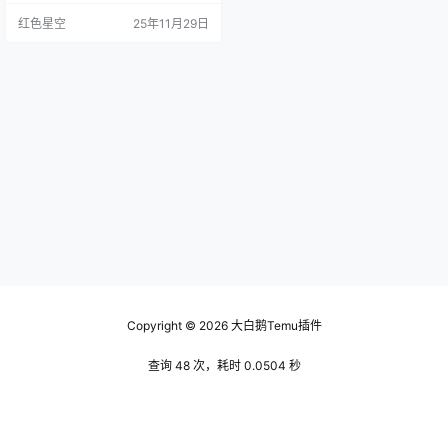
mu有一些平时也能享受到的超值优
红色星空
25年11月29日
惠。我之前就错过了很多，直到我
有个朋友告诉我，只要注意每周的
限时折扣，能省下不少。 限时秒
杀：每周都有的限时秒杀活动，商
品价格能低到让你心跳加速。你只
要定个闹钟，抓住那个时间，就能
享受到超划算的价格，像我…
Copyright © 2026
大白鹅Temu插件
查询 48 次，耗时 0.0504 秒