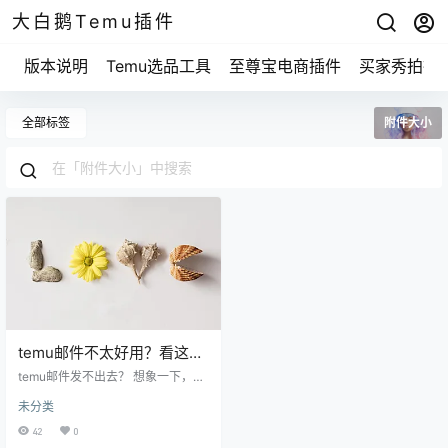
大白鹅Temu插件
版本说明
Temu选品工具
至尊宝电商插件
买家秀拍摄
全部标签
附件大小
temu邮件不太好用？看这里
如何解决你的烦恼！
temu邮件发不出去？ 想象一下，你
写了一封邮件，结果却一直停留在
未分类
“发送中”，这感觉是不是让人很无奈
呢？很多时候，这种情况可能是网
42
0
络不稳定导致的，或者是temu平台