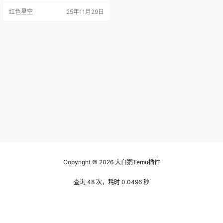
的服务器出现问题。这里有个小窍
红色星空
25年11月29日
门，试试先把邮件保存到草稿里，
然后过一段时间再发，或者换个网
络试试。 有时候邮件附件太大也会
让邮件无法发送。如果你附上了很
多高分辨率的图片或者文件， 把它
们压缩一下，或者用其他的方式分
享，比如网盘链接。这样…
Copyright © 2026
大白鹅Temu插件
查询 48 次，耗时 0.0496 秒