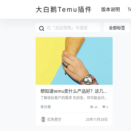
大白鹅Temu插件
版本说明
全部标签
想知道temu卖什么产品好？这几点
让你瞬间掌握热销秘诀！
了解目标客户的需求 先别急，你可能会问，
怎样才能知道我的客户需要什么呢？其实，
未分类
40
0
这个问题不难。我之前也面临过这个困扰，
特别是刚开始做电商的时候，面对琳琅满目
的商品，真是无从选择。通过观察和研究，
红色星空
25年11月29日
我找到了一些方法。 你可以利用社交媒体、
线上论坛和评论区去了解顾客的反馈，看看
哪些产品引起了讨论和关注。举个例子，如