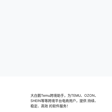
果看到很多人在讨论某款运动鞋的舒适度和
时尚感，你或许就可以考虑把这款鞋子上
架，抓住流行趋势。…
大白鹅Temu跨境助手，为TEMU、OZON、
SHEIN等等跨境平台电商用户，提供 持续、
稳定、高效 的软件服务！