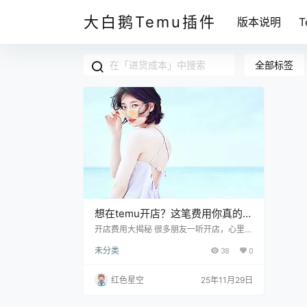
大白鹅Temu插件
版本说明
全部标签
想在temu开店？这笔费用你真的准
备好了吗？
开店费用大揭秘 很多朋友一听开店，心里就
开始打鼓，担心万一花了钱但赚不到。其
未分类
38
0
实，开店的费用可以分为几个主要部分，咱
们一个个来说。你可以把这当做一次开店前
的预算规划。 注册费用 注册一个temu店
红色星空
25年11月29日
铺，官网会有章程说明，像是申请费用、年
费等等。通常来说，这部分花费并不会太
高，大概几百块钱就搞定了。不过你得注意