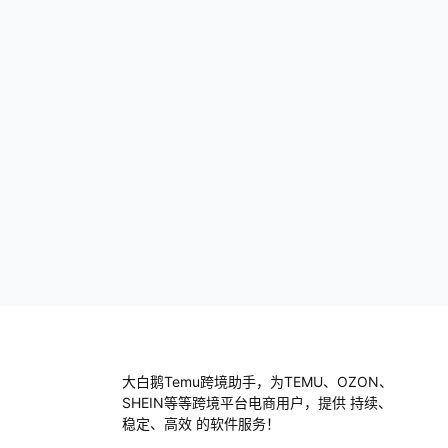
哦，有时候还会有一些隐性费用，比如说更
换店名时的费用。 曾经我帮助一个朋友开
店，前期他以为只需…
大白鹅Temu跨境助手，为TEMU、OZON、
SHEIN等等跨境平台电商用户，提供 持续、
稳定、高效 的软件服务！