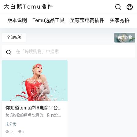
大白鹅Temu插件
版本说明
Temu选品工具
至尊宝电商插件
买家秀拍摄
全部标签
跨境购物
你知道temu跨境电商平台为
什么让购物变得如此简单
跨境购物的痛点 说真的，你有没有
吗？
在网上买东西的时候，担心商品质
未分类
量、运费太高或是物流太慢？我身
边的朋友们常常抱怨，这些问题真
32
0
是让人头疼。比方说，之前我想买