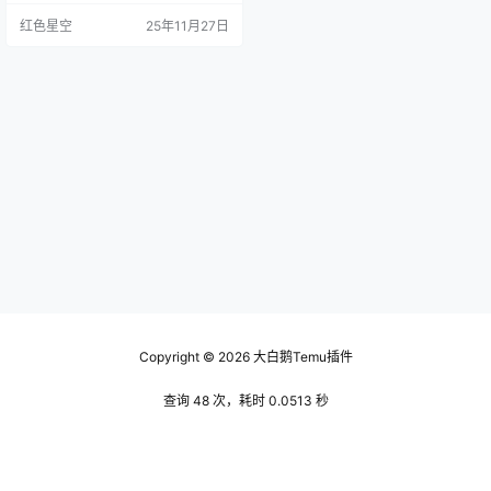
一款国外的新款电子产品，结果看
红色星空
25年11月27日
到页面上写的运费是原价的三分之
一，那一瞬间，我的购物欲望直接
减半了。有时候，等了好几周，产
品才到手，结果还不是想象中的那
样，真是让人失望。 在这样的背景
下，temu跨境电商平台的出现，简
直像是一股清流，让人眼前一亮。
它…
Copyright © 2026
大白鹅Temu插件
查询 48 次，耗时 0.0513 秒