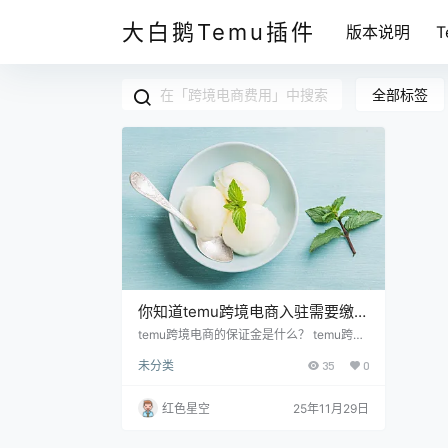
大白鹅Temu插件
版本说明
全部标签
你知道temu跨境电商入驻需要缴纳
多少保证金吗？揭秘2025年最新标
temu跨境电商的保证金是什么？ temu跨境
电商的保证金就像给平台的一种“信任保
准！
未分类
35
0
证”。当你想在这个平台上开店卖货的时
候，必须交一笔钱，这笔钱在你不再经营或
者关店时可以退还。就好比你租房子的时候
红色星空
25年11月29日
交的押金一样，保证金可以保护平台不受商
家不当行为的影响。 我跟你讲，保证金的多
少其实是可以根据你所卖的商品类型来变化