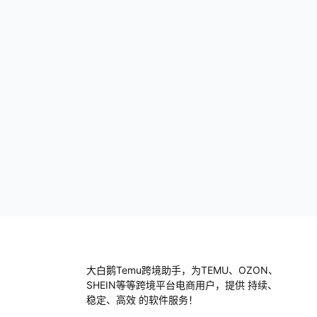
的。比如说，你是卖一些小商品，可能需要
的保证金就相对少一些；而如果你是做电子
产品、奢侈品之…
大白鹅Temu跨境助手，为TEMU、OZON、
SHEIN等等跨境平台电商用户，提供 持续、
稳定、高效 的软件服务！