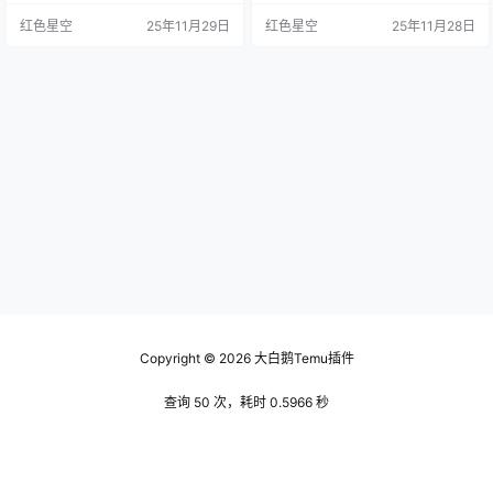
单。 账号注册：在APP主页上，能
我跟你讲，注册其实是挺简单的。
红色星空
25年11月29日
红色星空
25年11月28日
看到“登录”选项。点击后，如果你还
你只需要进入temu官网，点击“注
没有账号，可以选择“注册”。填上你
册”按钮，之后按系统提示逐步填写
的邮箱或者手机号，不要忘了设置
信息。 确保填写你的邮箱是有效
一个简单易记的密码。 获取验证
的，因为会通过邮件进行验证。 注
码： 系统会要求你输入验证码。这
意，这里有一些常见的错误： 一定
个验证码会发到你之前填的邮箱或
要记住你的登录信息。这是为了后
者手机上。…
续的操作。 填写的信息…
Copyright © 2026
大白鹅Temu插件
查询 50 次，耗时 0.5966 秒