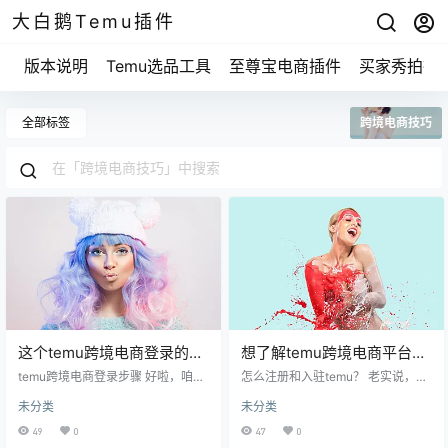
大白鹅Temu插件
版本说明
Temu选品工具
至尊宝电商插件
买家秀拍摄
全部标签
跨境电商技巧
这个temu跨境电商登录的小
想了解temu跨境电商平台官
秘密，99%的人都没用过！
网的秘密吗？这些你不可不
temu跨境电商登录步骤 好啦，咱们
怎么注册和入驻temu？ 老实说，很
直接说关键步骤。你首先要确保你
知的操作技巧！
多人一开始在temu跨境电商平台官
未分类
未分类
已经下载了temu的APP，不然登录
网注册的时候，都会遇到各种问
就没地方了。 你要打开这个APP。
题。比如找不到入口，或者填写信
49
0
47
0
接下来的步骤就像开门进屋一样简
息时总是卡壳。这里有个小窍门，