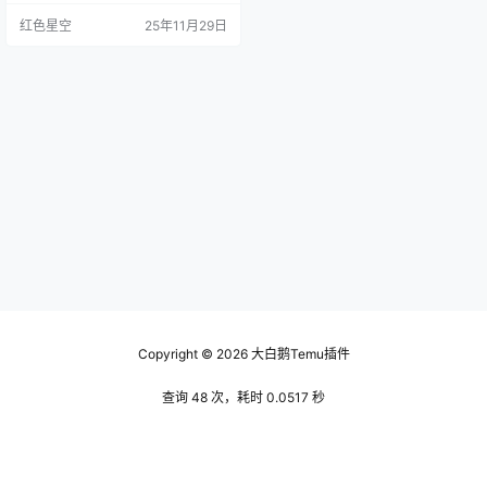
是什么？简单来说，就是你可以在
红色星空
25年11月29日
结账的时候，主动申请更低的价
格。就像去市场讨价还价一样，平
台会帮你争取更好的价格。 我试过
几次，有时候刚好赶上活动，价格
还会低于我想象中的那么多。你是
不是也有过那种感觉，一开始看上
某件商品，价格觉得有点贵，…
Copyright © 2026
大白鹅Temu插件
查询 48 次，耗时 0.0517 秒