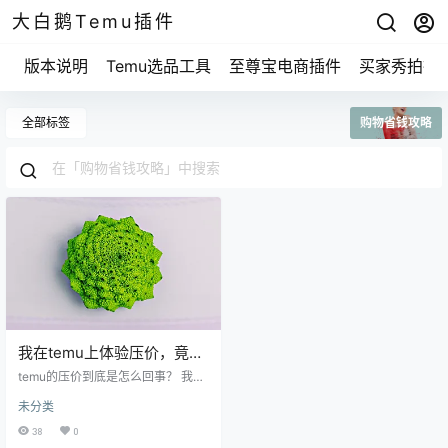
大白鹅Temu插件
版本说明
Temu选品工具
至尊宝电商插件
买家秀拍摄
全部标签
购物省钱攻略
我在temu上体验压价，竟让
购物省下了近三分之一的
temu的压价到底是怎么回事？ 我跟
钱！
你讲，temu是一个购物平台，上面
未分类
有很多商品，价格一般都很实惠。
但神奇的是，它还提供了一种“压价”
38
0
功能。你可能会问，这个压价功能