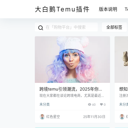
大白鹅Temu插件
版本说明
全部标签
跨境temu引领潮流，2025年你准
想知
备好迎接电商新时代了吗？
这里
现在大家都在谈论跨境电商，尤其是最近大
注册
火的temu。这是一个什么样的平台呢？它
上注
未分类
60
0
未分
像个新鲜的商场，里面有来自世界各地的商
P。
品，价格还很友好，品质也不错。想想你平
面。
时在网上购物，是否觉得品类不够丰富？te
号码
红色星空
25年11月30日
mu就能让你摆脱这样的烦恼。你是不是也
要复
和我一样，期待以更便捷的方式挑选到心仪
全性
的商品？ 什么是跨境temu？ temu其实是一
的，