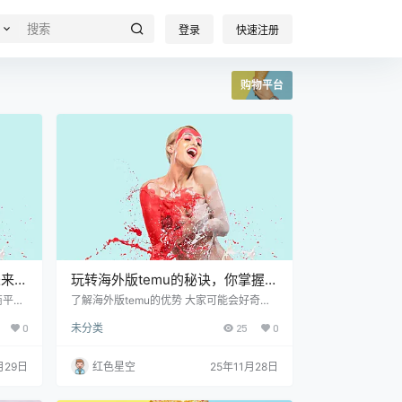
登录
快速注册
购物平台
未来购
玩转海外版temu的秘诀，你掌握了
吗？
商平
了解海外版temu的优势 大家可能会好奇，
你还没
什么是海外版temu？简单来说，它是一个
0
未分类
25
0
组合，
集合了各类商品的购物平台，尤其是在价格
覆盖你
和种类上都非常有竞争力。就像你在市场上
它来买
逛一圈，什么都有，但这个市场又特别便
月29日
红色星空
25年11月28日
要你想
宜，很多人都愿意去碰碰运气。我跟朋友分
多消
享过，前几天我在上面买了一款耳机，结果
，这也
价格比其他平台便宜了至少30%。你是不是