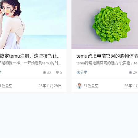
这是我一次注册新平台时的经验。填完
让temu迅速吸引了大量用户。 我身
后，要记得查看垃圾邮箱，有时候验证
友小张就常常在temu上购物。她去年
被丢进去，这…
好多家…
搞定temu注册，这些技巧让你
temu跨境电商官网的购物体
功倍！
然让我爱上了海淘！
不是和我一样，一开始看到temu的时
temu跨境电商官网的魅力 说实话，te
心里想着这到底是什么东西？为啥大家
我第一次听说的时候，有些懵。你和
类
62
0
未分类
49
讨论？其实呢，temu就是一个购物平
样，可能也会想，跨境电商平台多得
商品种类特别丰富，价格也很亲民。但
什么这个网站会特别呢？后来我试了
，注册过程一开始也让我感到有点迷
发现它的界面设计非常简单，几乎没
红色星空
25年11月28日
红色星空
25年11
今天我就来和你聊聊轻松搞定temu注
复杂的操作，不像某些平台那样，要
那些小技巧，让你少走很多弯路。 找一
页才能找到想买的东西。就拿我上周
谱的网络。有时候，咱们辛辛苦苦填了
买的运动鞋来说，搜索输入关键词后
堆信息，结果因为连接不稳定，数据没
钟就找到了我想要的款式，价格还比
去，那真的太闹心了！所以， 你在一个
体店看到的便宜不少，真的是太方便了
快、信号…
且，temu…