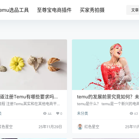
Temu选品工具
至尊宝电商插件
买家秀拍摄
文章
道注册Temu有哪些要求吗？
temu的发展前景究竟如何？
有你需要了解的重要信息！
物将迎来怎样的变革？
流程 注册Temu其实和在其他电商平台
temu是什么？ temu是一个新兴的电
册账号差不多，首先要下载Temu的AP
台，主打低价商品和全球直采。如果
类
44
0
未分类
63
打开后，你会看到一个清晰的注册页
听说过它，想象一下淘宝和拼多多的
这里有几个要填的基本信息，像是手机
提供各种商品，价格亲民，基本上能
、邮箱、以及创建一个密码。记得密码
生活中的大部分需要。很多人开始用
红色星空
25年11月29日
红色星空
25年11
杂一点，最好包含字母和数字，增强安
衣服、家居用品，甚至食品，反正只
。哦，对了，手机和邮箱必须是有效
得到，temu基本上都能满足。听说很
因为接下来会发验证码给你。 我跟你
费者在上面找到了便宜又心仪的商品