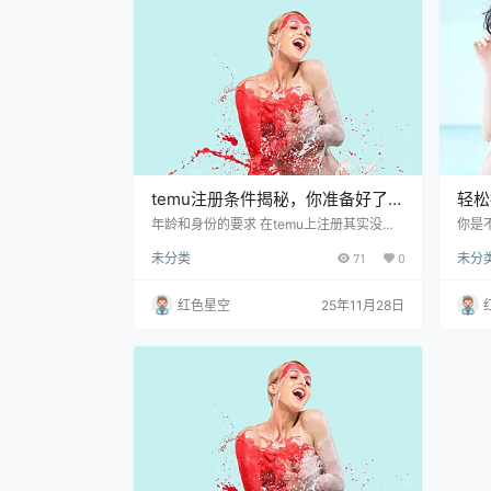
个开放的平台，允许全球的消费者直接从生
讲，
产国买到商品。比如说，你想买日本的护肤
信息
品，或…
码会
temu注册条件揭秘，你准备好了
轻松
吗？
事半
年龄和身份的要求 在temu上注册其实没有
你是
很复杂，但是有个基本要求，你必须年满18
候，
未分类
71
0
未分
岁。这就像在马路上开车，要有驾照才能合
都在
法上路，temu也是希望注册者是成年人，
台，
能自己负责自己的消费。如果你是个年轻
是啊
红色星空
25年11月28日
人，特别是刚上大学或者刚工作的一群，可
茫，
能会觉得这个条件比较严。 有些平台对于未
册的
成年人也是有开通权限的方法，比如跟父母
个靠
一起注册，但在temu上，还是得自己成年
一大
才行。 我之前就有个朋友，她特别想在tem
传上
u上抢…
网速