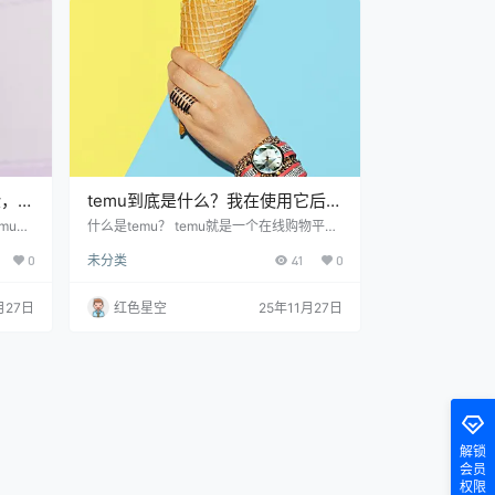
边的朋
也觉得挺划算的？ 海外版temu还提供了很
买了
多国际品牌的商品，很多东西在国内难以找
到。想当年…
验，居
temu到底是什么？我在使用它后真
的是大开眼界！
mu是
什么是temu？ temu就是一个在线购物平
我一
台，类似于我们常用的淘宝或者拼多多。 te
0
未分类
41
0
很，为
mu更注重的是把全球的商品都聚集到一个
一下，
地方，让大家可以轻松找到心仪的东西。比
有什么
如，我上次就是在temu上买了一件潮流外
月27日
红色星空
25年11月27日
翻十几
套，结果发现价格便宜到让我直呼太不可思
在上面
议了！很多时候，这里能找到一些平时在其
，几秒
他地方不容易见到的商品，简直是家里的购
我在实
物夹层。 你可能会问，temu和其他购物平
。 而
台有什么不同呢？我跟你说，temu的价格
真…
解锁
会员
权限