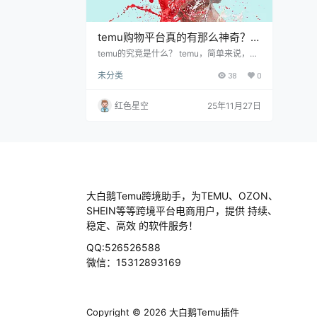
temu购物平台真的有那么神奇？快
来看看它的秘密！
temu的究竟是什么？ temu，简单来说，就
是一个专注于提供全球性的商品的平台。它
未分类
38
0
的宗旨就是让每个人都能轻松找到想要的东
西，无论是日常用品还是一些小众商品。 te
mu的厉害之处不止于此，咱们可以从几个
红色星空
25年11月27日
方面聊聊。 价格优势 你是不是也觉得现在
购物的价格越来越高，特别是一些国内品
牌，真是贵得让人受不了。temu的最大特
点就是便宜，它汇集了很多来自海外的产
品。比如，你可以在这儿找到国产的护肤
品，或者某…
大白鹅Temu跨境助手，为TEMU、OZON、
SHEIN等等跨境平台电商用户，提供 持续、
稳定、高效 的软件服务！
QQ:526526588
微信：15312893169
Copyright © 2026
大白鹅Temu插件