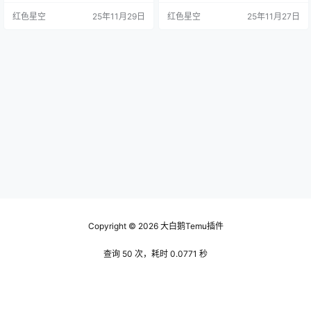
购物体验怎么样呢？ 很多人表示，t
一款国外的新款电子产品，结果看
红色星空
25年11月29日
红色星空
25年11月27日
emu的界面设计很友好，不用担心
到页面上写的运费是原价的三分之
找不到自己想要的商品。我们都知
一，那一瞬间，我的购物欲望直接
道，购物UI的重要性，你上去如果
减半了。有时候，等了好几周，产
一片乱糟糟的也许会直接关掉页
品才到手，结果还不是想象中的那
面。更何况temu还有中文界面，给
样，真是让人失望。 在这样的背景
人一种亲切感。 为了让你感受更
下，temu跨境电商平台的出现，简
好，temu还提供了…
直像是一股清流，让人眼前一亮。
它…
Copyright © 2026
大白鹅Temu插件
查询 50 次，耗时 0.0771 秒