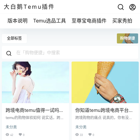
大白鹅Temu插件
版本说明
Temu选品工具
至尊宝电商插件
买家秀拍摄
全部标签
购物便捷
跨境电商temu值得一试吗？
你知道temu跨境电商平台为
看完这些你就明白了！
什么让购物变得如此简单
temu的购物体验如何 说实话，跨境
跨境购物的痛点 说真的，你有没有
电商这条路有点坎坷，尤其是购买
吗？
在网上买东西的时候，担心商品质
未分类
未分类
体验上，很多朋友像我一样，常常
量、运费太高或是物流太慢？我身
苦恼不堪。你一定也遇到过货物延
边的朋友们常常抱怨，这些问题真
42
0
33
0
迟、质量不如预期等问题。temu的
是让人头疼。比方说，之前我想买