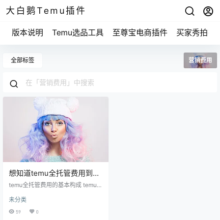
大白鹅Temu插件
版本说明
Temu选品工具
至尊宝电商插件
买家秀拍摄
全部标签
营销费用
想知道temu全托管费用到底
多少钱？你可能也关心这个
temu全托管费用的基本构成 temu全
问题！
托管费用主要包括几个方面。 你需
未分类
要考虑的是平台收取的服务费用。
这部分费用一般是按销售额的一定
59
0
比例来计算的。简单点说，你在tem