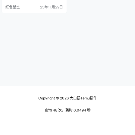
u上卖东西，卖得越多，平台抽的份
红色星空
25年11月29日
额也就越高。 除了平台费用，还有
物流费用和仓储费用。如果你选择
全托管，temu会帮你处理发货、退
货等琐事，但这也意味着你要承担
相应的费用。物流这一块，大家可
能会觉得比较复杂，因为它会根据
你选择的物流公司…
Copyright © 2026
大白鹅Temu插件
查询 48 次，耗时 0.0494 秒