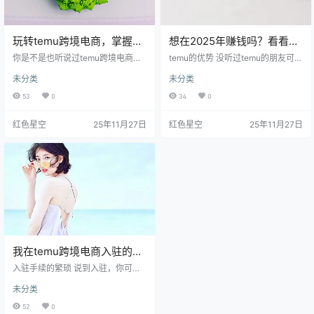
玩转temu跨境电商，掌握这
想在2025年赚钱吗？看看
几招让你轻松盈利！
temu怎么让你轻松带货！
你是不是也听说过temu跨境电商，
temu的优势 没听过temu的朋友可能
想知道它为什么能在短时间内火起
会问，为什么选择这个平台？ temu
未分类
未分类
来？其实呢，temu不仅仅是一个电
就像是给你提供了一个大市场。它
商平台，它更像是一个能够为我们
的用户群体庞大，具有多样化的商
53
0
34
0
提供全球购物机会的桥梁。我跟你
品选择，适合各类不同的市场需
讲，这个平台上不光有来自全世界
求。比如，我有位朋友在temu上销
红色星空
25年11月27日
红色星空
25年11月27日
的商品，还有一套自己的运营机
售文具，起初也不过是想试试看，
制，让很多人轻松致富。这里我就
没想到一个月内竟然销量破千，真
分享一些我觉得比较重要的事情，
是让我大开眼界！这就是平台的魅
让你更好地了解temu。 商品选择，
力所在。 temu使用起来也很简单。
如何抓住卖点 在temu上，商品的选
你只需要注册账户，上传自己的产
择非常重要。你可能想象一下，选
品信息，确保信息准确清晰，吸引
择一件受欢迎的商品就像…
顾客的眼球。很多…
我在temu跨境电商入驻的这
段时间，遇到了哪些意想不
入驻手续的繁琐 说到入驻，你可能
到的挑战？
觉得填表格、上传资料应该不算难
未分类
吧？我最开始也是这么想的，结果
在准备资料时就遇到了问题。就拿
52
0
营业执照来说吧，我本以为只要把