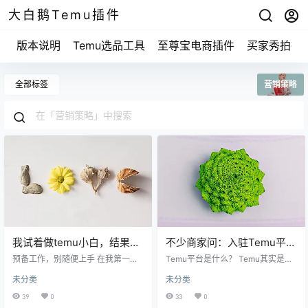
大白鹅Temu插件
版本说明
Temu选品工具
至尊宝电商插件
买家秀拍摄
全部标签
营销策略
我试着做temu小白，结果收
不少商家问：入驻Temu平台
获了这些惊喜和挑战！
究竟有多大潜力？
预备工作，别随便上手 在我第一次
Temu平台是什么？ Temu其实是一
试着做temu小白之前，我先做了些
个刚兴起的电商平台，特别注重于
未分类
未分类
功课。大家都知道，做电商可不是
连接卖家和消费者。简单说，就是
随便上上架就行了，得提前了解一
把你的商品展示给大量喜欢网上购
39
0
33
0
些行情、产品、以及市场需求。可
物的人。而且，它的运营模式和一