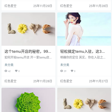
以想象，像在逛超市一样，你得知
些主流平台有些不一样，更加灵
红色星空
25年11月29日
红色星空
25年11月28日
道哪个货架上的东西更受欢迎。比
活，费用也相对更低。比如说，曝
如我发现，某一类电子产品在特定
光率高，如果你是个新手商家，入
时段销量特别好，我就想，既然如
驻Temu可以让你的产品迅速被看
此，不如趁机在这个节点入手。 其
到，这个机会可不能错过。 我有一
实，你也可以利用一些工具，比如G
个朋友去年刚入驻，刚开始销量平
oogle趋势，看看什么是流行的搜索
平，但他认真研究市场，调整了商
词。提升曝光率的一个好办…
品的展示方式，结果三个月后销售…
这个temu开店的秘密，99%
轻松搞定temu入驻，这3个
的人都不知道！
秘诀你不可不知！
如何开始temu开店 开一家temu店，
明确你的定位 其实，你在入驻之
第一步就是选择商品。你有没有发
前，要认真想一想，你想卖什么产
未分类
未分类
现，大家都喜欢买一些独特的东
品？目标用户群体是哪些？这一步
西？我们可以瞄准一些市场空缺，
就像是找方向盘，只有确定了方
42
0
39
0
比如特定的工艺品或者小众品牌。
向，后面的路才好走。我之前帮一
我有个朋友去年囤了一些绿色环保
个朋友分析市场时，她想卖的产品
红色星空
25年11月28日
红色星空
25年11月27日
的生活用品，结果吸引了很多年轻
线很广泛，结果浪费了很多时间和
消费者，直接推到了一波热潮。 选
资源。明确定位之后，她专注在家
好商品后，接下来就是制定价格。
居用品上，生意一下子就上来了。
你想想，你自己在逛网店的时候，
你可以考虑一下，自己的产品在mar
最在意的是什么？价格和质量。还
ket上的定位是什么，是比较高端的
是得看竞争对手定价，咱们可以采
奢侈品，还是实惠的日常用品？这
取一个小策略，比如设置一个微小…
个决定，可以直接影响到你 的营
销…