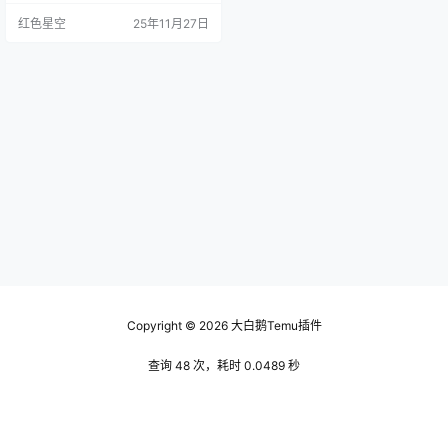
妨先了解一下平台的基本规则和费
红色星空
25年11月27日
用结构。大家都知道，做生意可不
能只靠运气，得先搞清楚在哪里能
赚钱，哪些产品受欢迎。记得我刚
开始的时候，也满怀激情，结果因
为对平台的规范不熟悉，差点走了
弯路。 准备入驻所需材料 你得准备
一系列资料。通常这些东西…
Copyright © 2026
大白鹅Temu插件
查询 48 次，耗时 0.0489 秒