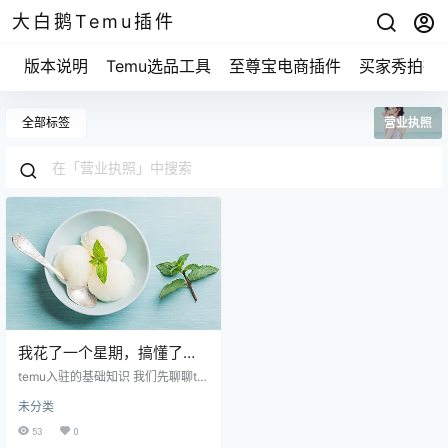
大白鹅Temu插件
版本说明
Temu选品工具
至尊宝电商插件
买家秀拍摄
全部标签
营业执照
我花了一个星期，搞懂了
temu跨境电商入驻流程的所
temu入驻的基础知识 我们先聊聊te
有细节！
mu这个平台。temu是个啥？其实它
未分类
就是一个全球范围的在线购物平
台，吸引了一大批想进行跨境电商
53
0
的商家。如果你正在考虑入驻，不