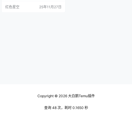
据分析。就拿我一个朋友来说，他
红色星空
25年11月27日
去年刚开始做电商，心里没底，不
知从何入手。可是他一开始就注册
了temu卖家中心，完成了所有设置
后，果然在接下来的几个月里，他
的销量稳步上升，逐渐找到了自己
的节奏。 你也许在想，这个平台到
底有什么功能？ temu…
Copyright © 2026
大白鹅Temu插件
查询 48 次，耗时 0.1650 秒