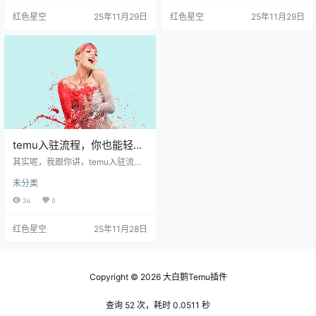
自己的商品符合平台的要求。想象
半托管入驻，结果真的收获了一些
红色星空
25年11月29日
红色星空
25年11月29日
一下，你到一个超市，结果货架上
惊喜秘诀！今天就跟你聊聊这段经
摆的都是过期商品，谁会买呢？ 在t
历，肯定对你有帮助。 为什么选择t
emu上，自然也有一些官方的规定
emu半托管入驻？ 说实话，temu半
要遵循。比如，你的店铺商品必须
托管入驻听起来就很吸引人。简单
是全新的，不允许翻新或二手货。
来说，就是你能享受平台提供的资
如果你连这些基本的要求都没搞清
源和服务，还能保留一定的自主
楚，卖出去的商品可能…
权。比如，退货、物流啥…
temu入驻流程，你也能轻松
上手，快来看看吧！
其实呢，我跟你讲，temu入驻流程
并不复杂，搞懂了就能轻松上手。
未分类
你只需要了解几个关键步骤，信
我，这绝对是值得花时间去弄清楚
34
0
的。懒得看一大堆规则？没问题，
咱们一步一步来。 temu入驻的准备
红色星空
25年11月28日
工作 准备工作就是为后续的入驻打
好基础。这里有几个小窍门，让你
事半功倍。 注册账号：你需要先去t
emu官网注册一个卖家账号。这个
过程其实挺简单，像你在其他购物
Copyright © 2026
大白鹅Temu插件
网站注册一样填一下信息，记得用
一个容易记的密码哦。 了…
查询 52 次，耗时 0.0511 秒