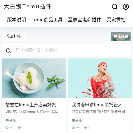
大白鹅Temu插件
版本说明
Temu选品工具
至尊宝电商插件
买家秀拍摄
全部标签
网店开设
想要在temu上开店卖好货的
我试着申请temu半托管入
个人卖家们，看过来！
驻，结果竟然收获了这些惊
如何成功入驻temu 入驻temu其实就
你有没有过这样的感觉？想要开网
是一个“填表”的过程。你可能会问，
喜秘诀！
店，却不知道从哪里入手？我之前
未分类
未分类
那我填完表之后就能开店了吗？不
也是这样的，看到temu上那么多商
是的，虽然流程简单，但有些细节
家火得不得了，心里痒痒的，想着
32
0
67
0
可不能忽视。比如说，你得先确保
要不也试试？于是，决定申请temu