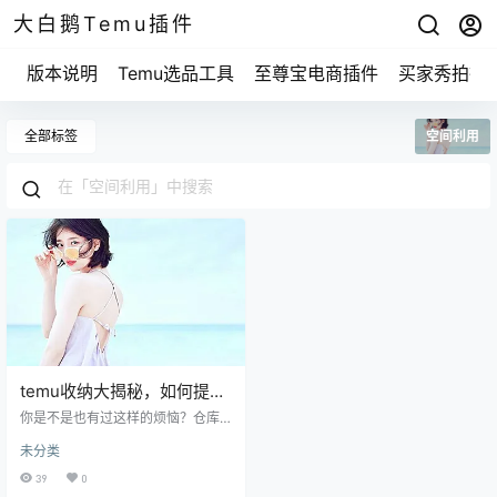
大白鹅Temu插件
版本说明
Temu选品工具
至尊宝电商插件
买家秀拍摄
全部标签
空间利用
temu收纳大揭秘，如何提高
你的空间利用率？
你是不是也有过这样的烦恼？仓库
里的东西堆得像小山，想找个特定
未分类
的东西却得先翻十分钟，仿佛上演
了一场寻找宝藏的游戏。其实呢，
39
0
这种捣腾确实挺浪费时间和精力