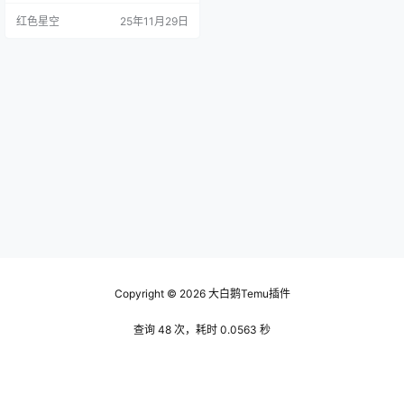
的。最近我发现了一个很不错的方
红色星空
25年11月29日
法，就是关于temu收纳，这能有效
提高你的空间利用率，真心推荐给
大家！ 找到适合自己的收纳策略 te
m收纳最重要的一步，就是找到适合
自己生活方式的收纳策略。我跟你
讲，大家的家庭环境和个人习惯都
不一样，所以没有一种“放之四海…
Copyright © 2026
大白鹅Temu插件
查询 48 次，耗时 0.0563 秒