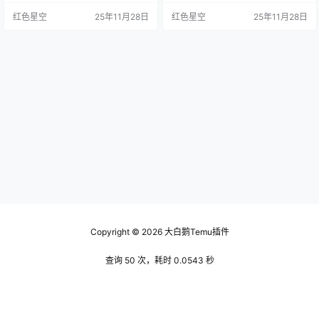
有不同。在菲律宾，temu试图打造
春风拂面，给大家带来了不一样的
红色星空
25年11月28日
红色星空
25年11月28日
成一个集购物、社交、分享为一体
购物体验。 在我看来，temu店铺之
的综合平台。这种模式是很吸引人
所以火，有几个原因。 它的定位非
的，毕竟购物已经不再是单纯的买
常精准，主要面对的就是那些想要
东西，而是体验和分享的过程。 我
在家里就能方便买到全球商品的消
跟身边朋友聊过，很多人觉得在菲
费者。你知道的，大家都爱省心省
律宾这样的市场，temu带来的新模
力，temu完全抓住了这个痛点。就
式会对传统电…
像去年我帮我朋友的…
Copyright © 2026
大白鹅Temu插件
查询 50 次，耗时 0.0543 秒