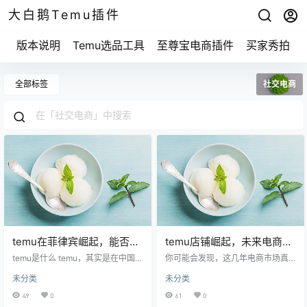
大白鹅Temu插件
版本说明
Temu选品工具
至尊宝电商插件
买家秀拍摄
全部标签
社交电商
temu在菲律宾崛起，能否撼
temu店铺崛起，未来电商市
动当地电商格局？
场将迎来怎样的变革？
temu是什么 temu，其实是在中国兴
你可能会发现，这几年电商市场真
起的一款电商平台，主打的就是“低
是风起云涌，尤其是temu店铺的出
未分类
未分类
价和全品类”。你知道的，像拼多多
现，已经彻底改变了大家的购物习
这样的大流量模式，temu在这里也
惯。有没有觉得，每次打开购物软
49
0
61
0
发挥了作用。可它的运作方式又略
件，总能看到temu的身影？ 它就像