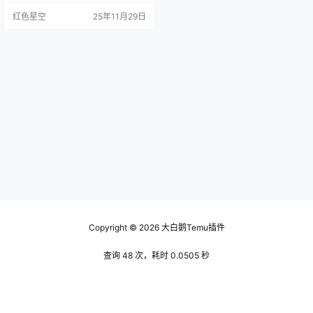
的小故事。你可能听说过这种形式
红色星空
25年11月29日
的小型聚会，但temu派对把它变得
更加丰富多彩。大家可以在派对上
展示自己的特长，像是唱歌、跳
舞、甚至做一些小演讲，交流的趣
味十足。 这里有个小窍门。如果你
参加的话，记得带上自己喜欢的东
西，和大家分享，比如你最近发…
Copyright © 2026
大白鹅Temu插件
查询 48 次，耗时 0.0505 秒