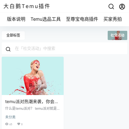
大白鹅Temu插件
版本说明
Temu选品工具
至尊宝电商插件
买家秀拍摄
全部标签
社交活动
temu派对热潮来袭，你会选
择参与还是观望？
什么是temu派对？ temu派对就是一
个结合线上线下社交活动的新概
未分类
念。它不仅仅是个聚会，更像是一
个交流的平台，参加的人可以分享
65
0
彼此的想法、经验，甚至是生活中