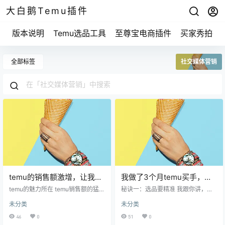
大白鹅Temu插件
版本说明
Temu选品工具
至尊宝电商插件
买家秀拍摄
全部标签
社交媒体营销
temu的销售额激增，让我们
我做了3个月temu买手，竟
看看背后有哪些秘密？
然发现了这些赚钱秘籍！
temu的魅力所在 temu销售额的猛
秘诀一：选品要精准 我跟你讲，做t
增，跟它的产品定位有很大关系。
emu买手最重要的一个点就是选
未分类
未分类
大家都知道，现在消费者越来越追
品。可能你会觉得“选择什么商品有
求性价比。里头的产品大多价格亲
什么难的”，但实际上这背后可是门
46
0
51
0
民，品类丰富，几乎满足了所有人
大学问。我一开始选商品的时候，