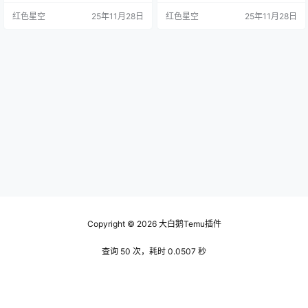
的需求。你可能没有注意到，一些
随便挑了几个流行的，结果发现销
红色星空
25年11月28日
红色星空
25年11月28日
小众品牌的商品在temu上也有上
量却特别差。后来我忍不住去请教
架，而且销量也相当不错。这绝对
其他买手，才明白选品不光要看流
是个吸引消费者眼球的战略。 试想
行趋势，还得结合市场需求。 试想
一下，如果你今天去逛商场，货架
一下，假如你去一个新开的餐厅，
上全部都是一线品牌，你是不是有
如果菜单上全是热门食材，但做得
点无从下手？相反，如果眼前一排
不好，顾客自然就不会再来了。所
都是你之前没见过但听说过的品…
以，好货要看它的实际销量还有评…
Copyright © 2026
大白鹅Temu插件
查询 50 次，耗时 0.0507 秒