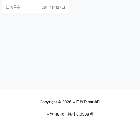
为这决定了你后续要填写的信息和
红色星空
25年11月27日
上传的资料。 准备好你的个人基本
信息。这包括你的姓名、联系信
息、以及身份证明。如果你只是想
个人铺子，这些没啥难度，但如果
你打算以公司名义入驻，那就得提
供公司的营业执照、法人代表的信
息等等。听起来是不是有点麻烦？
但相…
Copyright © 2026
大白鹅Temu插件
查询 48 次，耗时 0.0508 秒