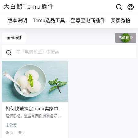
大白鹅Temu插件
版本说明
Temu选品工具
至尊宝电商插件
买家秀拍摄
全部标签
电商创业
如何快速搞定temu卖家中心
入驻？这个秘诀你可千万别
理清思路，这些东西你得准备好 要
错过！
想入驻temu卖家中心，首先你得对
未分类
自己要卖的东西有个大概念。你想
开个服装店、电子产品店，还是个
37
0
美食店？认清楚这一点很重要，因