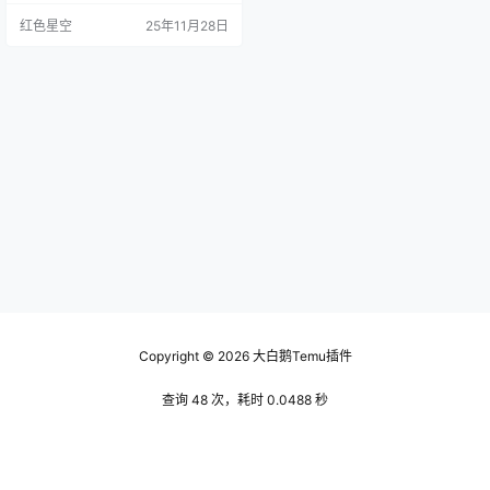
因为产品图片美观，还是因为有详
红色星空
25年11月28日
细的描述和评价呢？ 我们可以利用t
emu商家后台的数据分析工具，看
看哪些产品在你的市场上比较受欢
迎。像我之前帮一个朋友优化他的
产品页面时，他的手链销量一直上
不去，后来我们发现他的描述太简
单。加上精美的照片和真实的用户
反…
Copyright © 2026
大白鹅Temu插件
查询 48 次，耗时 0.0488 秒