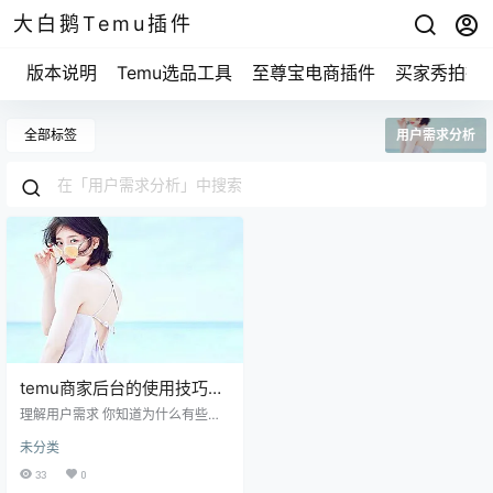
大白鹅Temu插件
版本说明
Temu选品工具
至尊宝电商插件
买家秀拍摄
全部标签
用户需求分析
temu商家后台的使用技巧，
如何提升你的销售业绩？
理解用户需求 你知道为什么有些商
家卖得飞起，而另一些却难以起步
未分类
吗？真正的关键就是了解客户的需
求。想想你自己，平时在网上购物
33
0
时，你是被哪种产品吸引住的？是