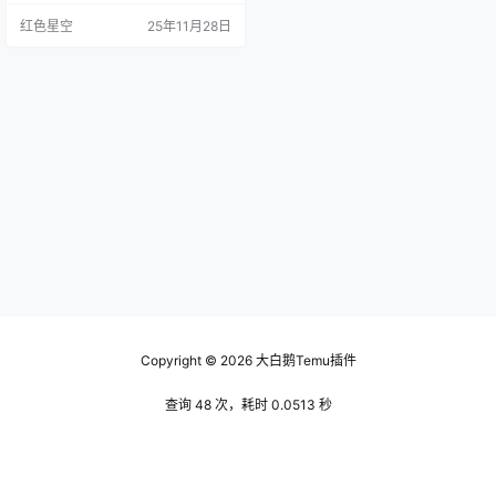
突然火起来，这就是市场的趋势。
红色星空
25年11月28日
比如，今年冬天，大家开始关注环
保产品，像可重复使用的购物袋或
者竹制牙刷这些，就可能成为热销
商品。 可以借助一些工具来了解市
场趋势，比如谷歌趋势（Google Tr
ends），在这上面你可以看到哪些
关键词的搜索量在增加。这…
Copyright © 2026
大白鹅Temu插件
查询 48 次，耗时 0.0513 秒