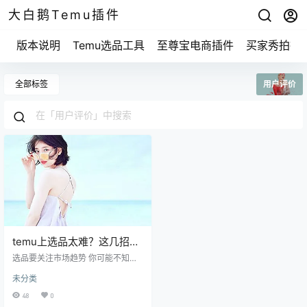
大白鹅Temu插件
版本说明
Temu选品工具
至尊宝电商插件
买家秀拍摄
全部标签
用户评价
temu上选品太难？这几招教
你轻松搞定！
选品要关注市场趋势 你可能不知
道，选品的第一步其实是观察市场
未分类
趋势。想想你自己，平时你关注哪
些商品，或是在社交平台上看到的
48
0
热销产品？有些产品在某一时段会