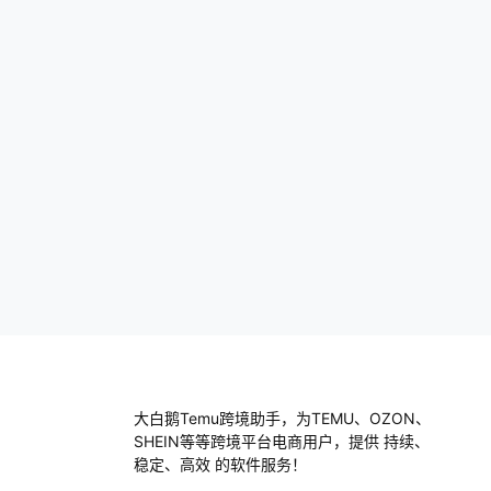
家高出30%，这可不是空话。 举个例子，
我有个朋友，他开了一家健身器材的网店。
起初他的…
大白鹅Temu跨境助手，为TEMU、OZON、
SHEIN等等跨境平台电商用户，提供 持续、
稳定、高效 的软件服务！