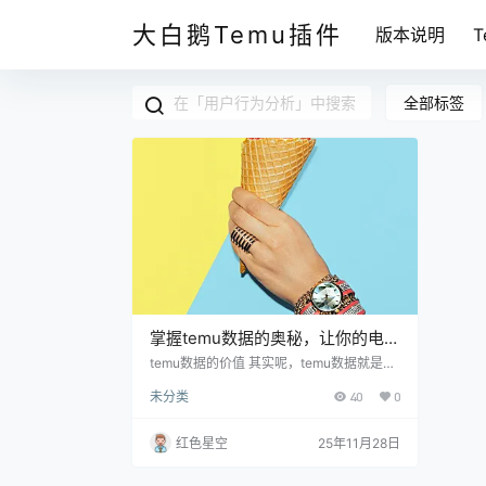
大白鹅Temu插件
版本说明
全部标签
掌握temu数据的奥秘，让你的电商
业务在2025年实现飞跃！
temu数据的价值 其实呢，temu数据就是对
电商平台上交易、用户行为等信息的综合分
未分类
40
0
析。这些数据能告诉你哪些产品热销、客户
的购买习惯、还有竞争对手的动态。想象一
下，你在经营一家网店，如果你知道客户最
红色星空
25年11月28日
喜欢什么颜色、什么款式，你是不是能更有
针对性地进行推广？没错，有数据显示，善
用temu数据的商家业绩普遍比不使用的商