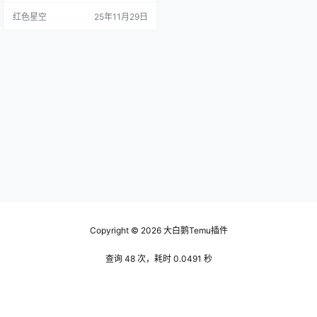
型商家的最佳合作伙伴之一。它专
红色星空
25年11月29日
注于国际运输，操作流程非常高
效。 想象一下，如果一个卖家想要
把产品从中国运到美国，他就得找
这样一个靠谱的船公司。temu会负
责从出货、装船到最后送到买家的
门口，整个流程都能保证时效和安
全。其实呢，temu的…
Copyright © 2026
大白鹅Temu插件
查询 48 次，耗时 0.0491 秒