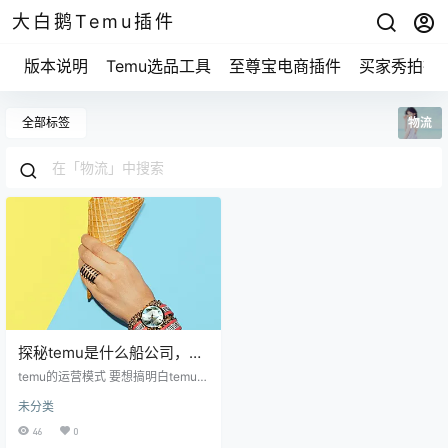
大白鹅Temu插件
版本说明
Temu选品工具
至尊宝电商插件
买家秀拍摄
全部标签
物流
探秘temu是什么船公司，助
你轻松了解这家神秘的海运
temu的运营模式 要想搞明白temu是
巨头
什么船公司，得先看看它的运营模
未分类
式。我跟你讲，比如很多小企业在
网上开店，有些时候他们的货物得
46
0
通过海运来运输。temu就是那些大