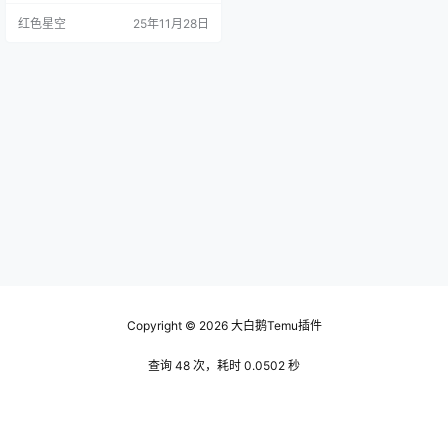
钵满，但自己却苦于销量惨淡？我
红色星空
25年11月28日
跟你讲，这种感觉真的很不好。 想
要在temu上选品，首先得了解你的
目标市场。大家的需求永远在变，
你得时刻关注时下的热门商品和趋
势。我记得我刚开始的时候，总是
想当然地选了一些自己觉得好看的
东西，结果销量一塌糊涂。后来，
我…
Copyright © 2026
大白鹅Temu插件
查询 48 次，耗时 0.0502 秒