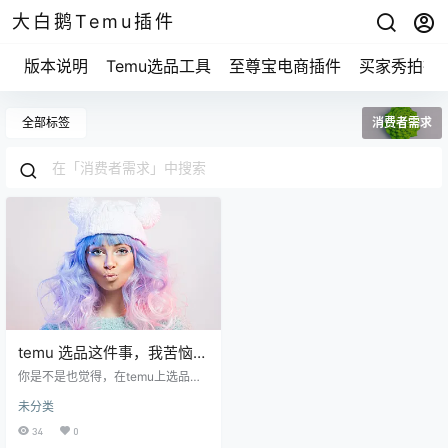
大白鹅Temu插件
版本说明
Temu选品工具
至尊宝电商插件
买家秀拍摄
全部标签
消费者需求
temu 选品这件事，我苦恼了
3个月，才找到完美的秘诀！
你是不是也觉得，在temu上选品真
的让人头疼？我最开始也是这样
未分类
的，想找点什么好卖的，总觉得自
己一无所知。你有时候也是这样觉
34
0
得：你看到其他卖家都在赚得盆满