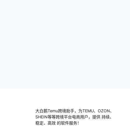
哦，有时候还会有一些隐性费用，比如说更
换店名时的费用。 曾经我帮助一个朋友开
店，前期他以为只需…
大白鹅Temu跨境助手，为TEMU、OZON、
SHEIN等等跨境平台电商用户，提供 持续、
稳定、高效 的软件服务！