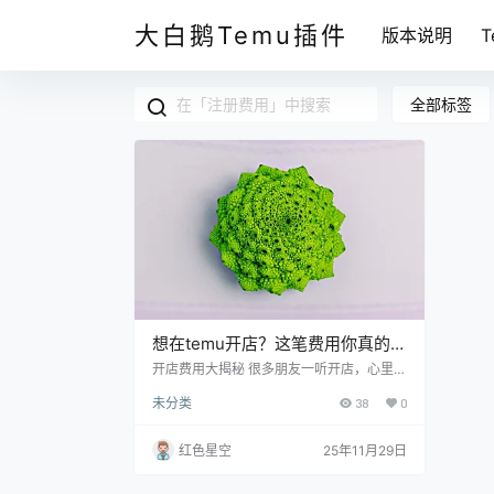
大白鹅Temu插件
版本说明
全部标签
想在temu开店？这笔费用你真的准
备好了吗？
开店费用大揭秘 很多朋友一听开店，心里就
开始打鼓，担心万一花了钱但赚不到。其
未分类
38
0
实，开店的费用可以分为几个主要部分，咱
们一个个来说。你可以把这当做一次开店前
的预算规划。 注册费用 注册一个temu店
红色星空
25年11月29日
铺，官网会有章程说明，像是申请费用、年
费等等。通常来说，这部分花费并不会太
高，大概几百块钱就搞定了。不过你得注意