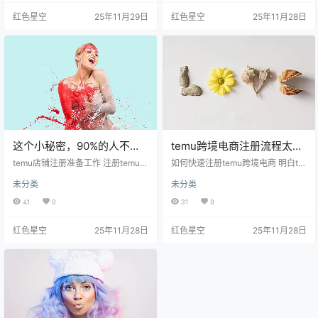
码、邮箱、以及创建一个密码。记
的时候，最好使用手机号码，因为
红色星空
25年11月29日
红色星空
25年11月28日
得密码要复杂一点，最好包含字母
这样可以快捷地接收到验证码。记
和数字，增强安全性。哦，对了，
得把密码设置得稍微复杂一点，这
手机和邮箱必须是有效的，因为接
样能更好地保护你的账户安全。你
下来会发验证码给你。 我跟你讲，
是不是经常遇到这样的问题，注册
这是我一次注册新平台时的经验。
的时候总是收不到验证码？我之前
填完信息后，要记得查看垃圾邮
也是，后来才知道，有时候是因为
箱，有时候验证码会被丢进去，这…
自己的手机号没有信号，或…
这个小秘密，90%的人不知
temu跨境电商注册流程太复
道如何轻松完成temu店铺注
杂？教你轻松搞定！
temu店铺注册准备工作 注册temu店
如何快速注册temu跨境电商 明白te
册！
铺之前，咱们得先做点准备。就像
mu这一平台的特点。它其实就是一
未分类
未分类
做饭之前要先把食材准备齐全。你
个类似于淘宝的跨境电商平台，方
得准备好一些基本信息，比如你的
便消费者找到全球的好货。 注册的
41
0
31
0
邮箱、手机号码，还有有效的身份
步骤其实并不难，咱们从基础入
证明。记住，temu注册是需要验证
手。 第一步：准备好所需信息 在开
红色星空
25年11月28日
红色星空
25年11月28日
身份的，所以这些信息要确保真实
始之前，你得准备一些基础信息，
有效，避免后续麻烦。 我有个朋友
比如： 电子邮箱 手机号码 身份证件
刚开始想开店注册temu，结果瞎填
或护照信息 现在大多数平台都需要
信息，导致审核一直不过。我跟他
邮箱和手机的验证，这样能确保账
说，你这样可不行，得老老实实地
号的安全性。我记得我第一次注册
填写，结果他按照我说的做，顺利
的时候，直接省略了这些信息，导
通过了。我跟他讲，注…
致后面邮箱打不开，…