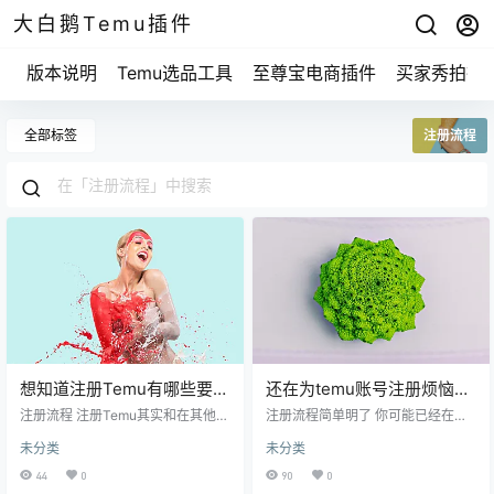
大白鹅Temu插件
版本说明
Temu选品工具
至尊宝电商插件
买家秀拍摄
全部标签
注册流程
想知道注册Temu有哪些要求
还在为temu账号注册烦恼
吗？这里有你需要了解的重
吗？赶紧来看看这些实用技
注册流程 注册Temu其实和在其他电
注册流程简单明了 你可能已经在网
要信息！
商平台上注册账号差不多，首先要
巧！
上看到过很多关于注册的方法，但
未分类
未分类
下载Temu的APP。打开后，你会看
其实temu的注册流程相对简单。你
到一个清晰的注册页面。这里有几
只需要准备几个东西： 手机号码 邮
44
0
90
0
个要填的基本信息，像是手机号
箱地址 一个安全的密码 我 你在注册