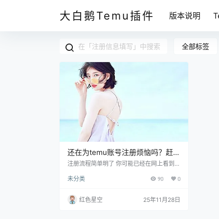
大白鹅Temu插件
版本说明
全部标签
还在为temu账号注册烦恼吗？赶紧
来看看这些实用技巧！
注册流程简单明了 你可能已经在网上看到过
很多关于注册的方法，但其实temu的注册
未分类
90
0
流程相对简单。你只需要准备几个东西： 手
机号码 邮箱地址 一个安全的密码 我 你在注
册的时候，最好使用手机号码，因为这样可
红色星空
25年11月28日
以快捷地接收到验证码。记得把密码设置得
稍微复杂一点，这样能更好地保护你的账户
安全。你是不是经常遇到这样的问题，注册