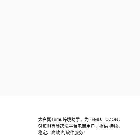
的时候总是收不到验证码？我之前也是，后
来才知道，有时候是因为自己的手机号没有
信号，或…
大白鹅Temu跨境助手，为TEMU、OZON、
SHEIN等等跨境平台电商用户，提供 持续、
稳定、高效 的软件服务！