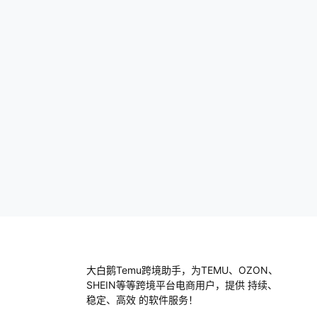
比如，你可以一键上传产品，设置价格，甚
至搞定物流，真的是省了不少时间。你是不
是也觉得…
大白鹅Temu跨境助手，为TEMU、OZON、
SHEIN等等跨境平台电商用户，提供 持续、
稳定、高效 的软件服务！