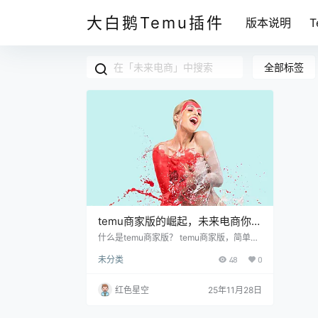
大白鹅Temu插件
版本说明
全部标签
temu商家版的崛起，未来电商你准
备好了吗？
什么是temu商家版？ temu商家版，简单来
说，就是一个便利的电商平台，专门为商家
未分类
48
0
提供的工具和服务。想想你在网上购物的时
候，看到那些琳琅满目的商品，背后可都是
商家在运作。之前很多商家在开店时，总是
红色星空
25年11月28日
要应对复杂的流程和高昂的费用，搞得人心
惶惶。 temu商家版的出现，简化了这些步
骤，提供了更加友好的界面和更多的支持。