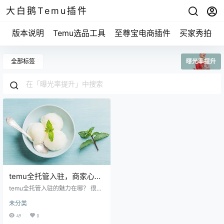
大白鹅Temu插件
版本说明
Temu选品工具
至尊宝电商插件
买家秀拍摄
全部标签
曝光率提升
temu全托管入驻，商家心中
的“宝藏点”竟然是这个？
temu全托管入驻的魅力在哪？ 很多
小商家在选择电商平台的时候，往
未分类
往觉得累心。你可能也遇到过这样
的情况，产品好，价格也公道，可
49
0
就是没人看得见。这时候，temu全