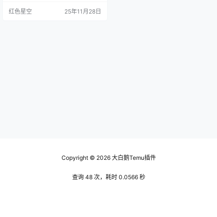
托管就像那位及时雨，帮你解决了
红色星空
25年11月28日
很多麻烦。它的最大亮点就是“全托
管”，意思就是平台会帮你处理从产
品上架到物流发货的一系列事情。
不少朋友可能会疑问：“我选择自己
管理不行吗？”当然可以！但我可以
告诉你，一开始自己管理的确能省
些钱，但后面追的都是…
Copyright © 2026
大白鹅Temu插件
查询 48 次，耗时 0.0566 秒