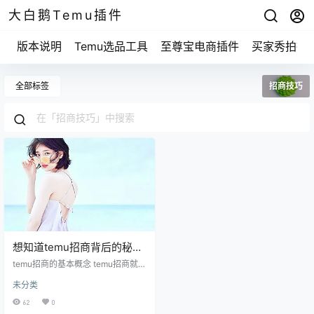
大白鹅Temu插件
版本说明
Temu选品工具
至尊宝电商插件
买家秀拍摄
全部标签
招商技巧
想知道temu招商背后的秘
密？这招能让你迅速上手！
temu招商的基本概念 temu招商就是
让商家在平台上展示自己的产品，
未分类
吸引更多的消费者，让生意变得更
火。听起来挺简单，但要真做起
62
0
来，可是有点门道的。我之前帮一