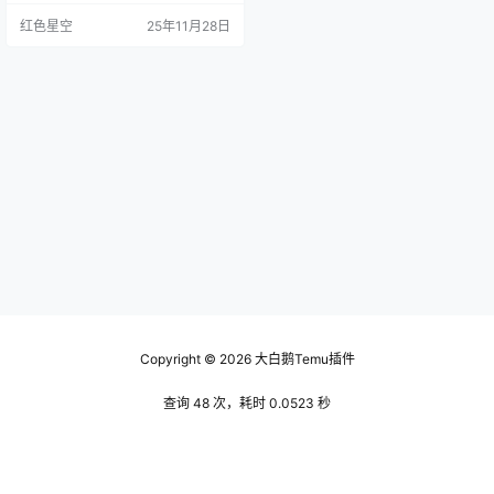
位朋友注册了他的小店，刚开始也
红色星空
25年11月28日
不太懂，结果花了不少时间。后来
我 了一些经验，觉得你也可以借鉴
一下。 注册流程简单，但资料要完
整 在报名temu招商时，注册流程其
实没那么复杂。你只需要提供店铺
信息、商品详情和一些证明资料。
别小看这些，资料填写要…
Copyright © 2026
大白鹅Temu插件
查询 48 次，耗时 0.0523 秒