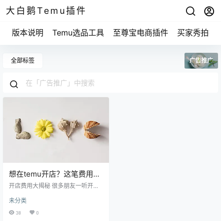
大白鹅Temu插件
版本说明
Temu选品工具
至尊宝电商插件
买家秀拍摄
全部标签
广告推广
想在temu开店？这笔费用你
真的准备好了吗？
开店费用大揭秘 很多朋友一听开
店，心里就开始打鼓，担心万一花
未分类
了钱但赚不到。其实，开店的费用
可以分为几个主要部分，咱们一个
38
0
个来说。你可以把这当做一次开店