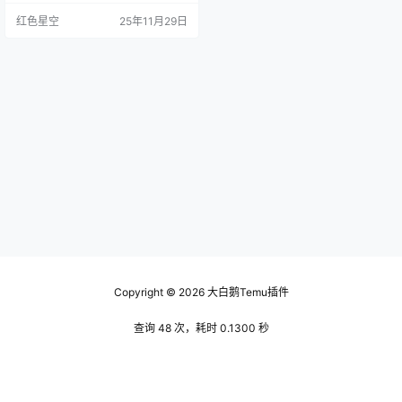
前的预算规划。 注册费用 注册一个t
红色星空
25年11月29日
emu店铺，官网会有章程说明，像
是申请费用、年费等等。通常来
说，这部分花费并不会太高，大概
几百块钱就搞定了。不过你得注意
哦，有时候还会有一些隐性费用，
比如说更换店名时的费用。 曾经我
帮助一个朋友开店，前期他以为只
需…
Copyright © 2026
大白鹅Temu插件
查询 48 次，耗时 0.1300 秒