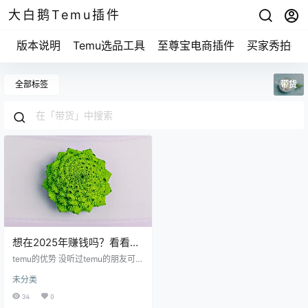
大白鹅Temu插件
版本说明
Temu选品工具
至尊宝电商插件
买家秀拍摄
全部标签
带货
想在2025年赚钱吗？看看
temu怎么让你轻松带货！
temu的优势 没听过temu的朋友可能
会问，为什么选择这个平台？ temu
未分类
就像是给你提供了一个大市场。它
的用户群体庞大，具有多样化的商
34
0
品选择，适合各类不同的市场需