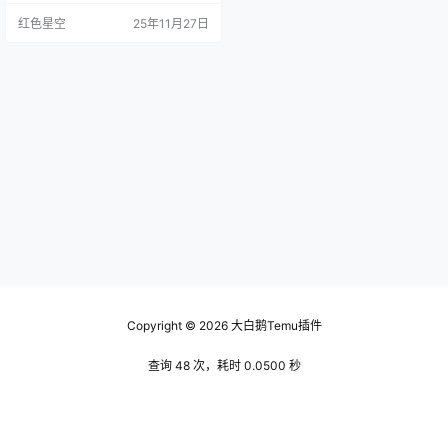
求。比如，我有位朋友在temu上销
红色星空
25年11月27日
售文具，起初也不过是想试试看，
没想到一个月内竟然销量破千，真
是让我大开眼界！这就是平台的魅
力所在。 temu使用起来也很简单。
你只需要注册账户，上传自己的产
品信息，确保信息准确清晰，吸引
顾客的眼球。很多…
Copyright © 2026
大白鹅Temu插件
查询 48 次，耗时 0.0500 秒