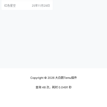
到，兴奋之余打开包装，发现这件
红色星空
25年11月29日
衣服的面料很差，本来想要的飘逸
感根本没有，穿上去像是大号的睡
衣。 再加上它的尺码选择。我明明
应该选大的，结果到手的是小号
的，穿上像个包子。你说这让我怎
么不后悔？下单的时候根本没想到
最后会是这样的结果。你是不是也
这样…
Copyright © 2026
大白鹅Temu插件
查询 48 次，耗时 0.0491 秒