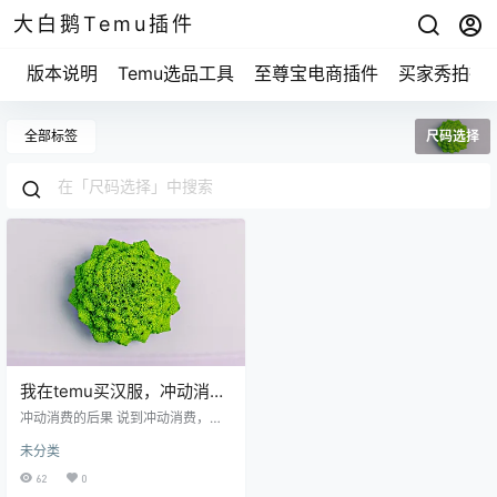
大白鹅Temu插件
版本说明
Temu选品工具
至尊宝电商插件
买家秀拍摄
全部标签
尺码选择
我在temu买汉服，冲动消费
后悔了多少次？
冲动消费的后果 说到冲动消费，咱
们先聊聊我买的第一个汉服。那是
未分类
去年秋天，我在temu上看到一款粉
色的古装，价格也不贵，我当时脑
62
0
袋一热，立刻下单。结果等到货一