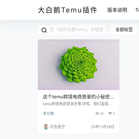
大白鹅Temu插件
版本说明
全部标签
这个temu跨境电商登录的小秘密，
99%的人都没用过！
temu跨境电商登录步骤 好啦，咱们直接说
关键步骤。你首先要确保你已经下载了tem
未分类
50
0
u的APP，不然登录就没地方了。 你要打开
这个APP。接下来的步骤就像开门进屋一样
简单。 账号注册：在APP主页上，能看到
红色星空
25年11月29日
“登录”选项。点击后，如果你还没有账号，
可以选择“注册”。填上你的邮箱或者手机
号，不要忘了设置一个简单易记的密码。 获