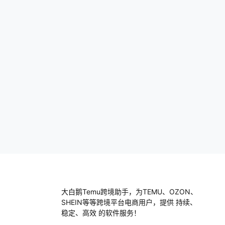
取验证码： 系统会要求你输入验证码。这个
验证码会发到你之前填的邮箱或者手机上。
…
大白鹅Temu跨境助手，为TEMU、OZON、
SHEIN等等跨境平台电商用户，提供 持续、
稳定、高效 的软件服务！