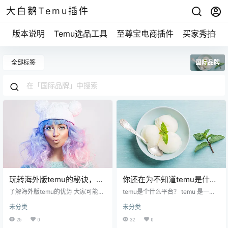
大白鹅Temu插件
版本说明
Temu选品工具
至尊宝电商插件
买家秀拍摄
全部标签
国际品牌
玩转海外版temu的秘诀，你
你还在为不知道temu是什么
掌握了吗？
电商平台而困惑吗？
了解海外版temu的优势 大家可能会
temu是个什么平台？ temu 是一个
好奇，什么是海外版temu？简单来
大集合。想象一下，一个商城里集
未分类
未分类
说，它是一个集合了各类商品的购
合了无数的小摊位，每个摊位都有
物平台，尤其是在价格和种类上都
独特的商品，temu 就是这样的地
25
0
32
0
非常有竞争力。就像你在市场上逛
方。你在上面可以找到很多国际品