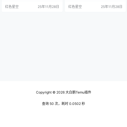
一圈，什么都有，但这个市场又特
牌的商品，而且价格往往比实体店
红色星空
25年11月28日
红色星空
25年11月28日
别便宜，很多人都愿意去碰碰运
便宜。这让很多用户感到惊喜，尤
气。我跟朋友分享过，前几天我在
其是那些喜欢网购的朋友们。 最近
上面买了一款耳机，结果价格比其
我看到朋友在temu上买了一条裙
他平台便宜了至少30%。你是不是
子，只花了几十块，跟他在商场里
也觉得挺划算的？ 海外版temu还提
看中的几百块的几乎没啥区别。让
供了很多国际品牌的商品，很多东
我想起我去年在网上买过一双鞋，
西在国内难以找到。想当年…
和专卖店差不多的款式，…
Copyright © 2026
大白鹅Temu插件
查询 50 次，耗时 0.0502 秒