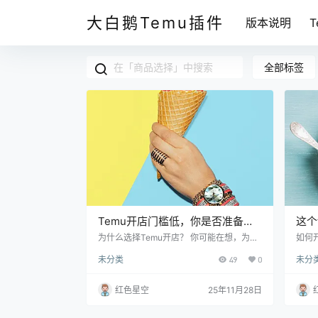
大白鹅Temu插件
版本说明
全部标签
Temu开店门槛低，你是否准备好
这个
迎接这个新机会？
不知
为什么选择Temu开店？ 你可能在想，为什
如何开
么我推荐Temu呢？让我给你分析分析。Te
就是
未分类
49
0
未分
mu是个新兴的电商平台，看起来像是要和
买一
一些大平台竞争，但它那种灵活多变的模
空缺
式，对于初创业者来说，无疑是个好机会。
有个
红色星空
25年11月28日
举个例子吧，我有个朋友就在Temu上开了
品，
一个小店，刚开始的时候他还挺紧张，结果
了一
没多久订单就来了。让他自己都大吃一惊。
价格