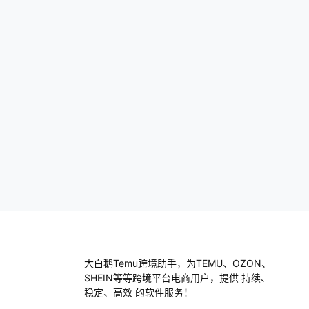
看吧，Temu给我们提供了一个低成本、低
在意
风险的渠道，大家不妨试试看。 开店的基本
对手
步骤 注…
设置
大白鹅Temu跨境助手，为TEMU、OZON、
SHEIN等等跨境平台电商用户，提供 持续、
稳定、高效 的软件服务！