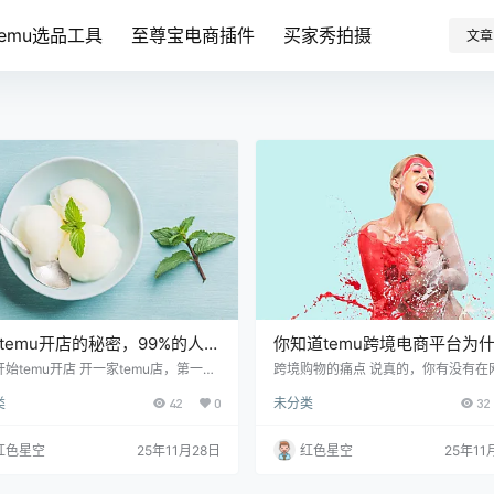
Temu选品工具
至尊宝电商插件
买家秀拍摄
文章
temu开店的秘密，99%的人都
你知道temu跨境电商平台为
道！
购物变得如此简单吗？
始temu开店 开一家temu店，第一步
跨境购物的痛点 说真的，你有没有在
选择商品。你有没有发现，大家都喜欢
东西的时候，担心商品质量、运费太
类
42
0
未分类
32
些独特的东西？我们可以瞄准一些市场
物流太慢？我身边的朋友们常常抱怨
，比如特定的工艺品或者小众品牌。我
问题真是让人头疼。比方说，之前我
朋友去年囤了一些绿色环保的生活用
款国外的新款电子产品，结果看到页
红色星空
25年11月28日
红色星空
25年11
结果吸引了很多年轻消费者，直接推到
的运费是原价的三分之一，那一瞬间
波热潮。 选好商品后，接下来就是制定
购物欲望直接减半了。有时候，等了
。你想想，你自己在逛网店的时候，最
周，产品才到手，结果还不是想象中