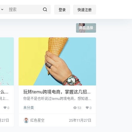
登录
快速注册
商品选择
什么让
玩转temu跨境电商，掌握这几招让
你轻松盈利！
网上买
你是不是也听说过temu跨境电商，想知道
高或是
它为什么能在短时间内火起来？其实呢，te
0
未分类
53
0
，这些
mu不仅仅是一个电商平台，它更像是一个
想买一
能够为我们提供全球购物机会的桥梁。我跟
面上写
你讲，这个平台上不光有来自全世界的商
月27日
红色星空
25年11月27日
，我的
品，还有一套自己的运营机制，让很多人轻
好几
松致富。这里我就分享一些我觉得比较重要
的那
的事情，让你更好地了解temu。 商品选