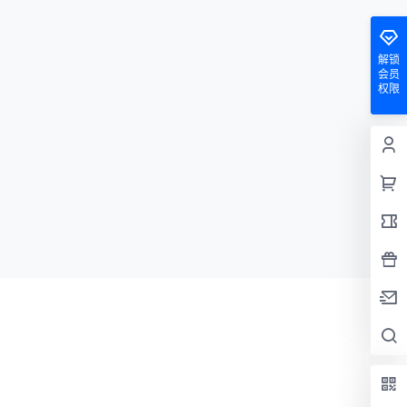
tem
择，如何抓住卖点 在temu上，商品的选择
清
非常重要。你可能想象一下，选择一件受欢
迎的商品就像…
解锁
会员
权限