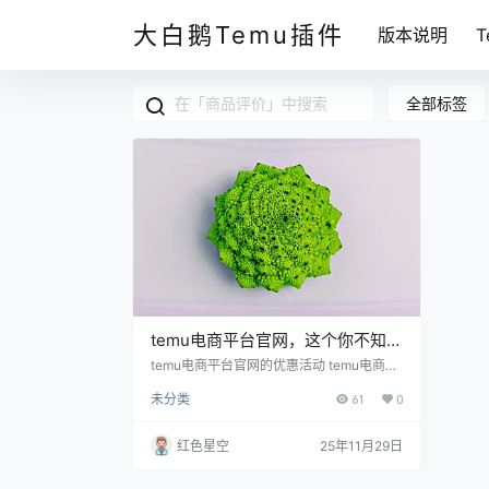
大白鹅Temu插件
版本说明
全部标签
temu电商平台官网，这个你不知道
的购物秘密即将揭晓！
temu电商平台官网的优惠活动 temu电商平
台官网最吸引人的地方就是它的一系列优惠
未分类
61
0
活动。相信大家都知道，购物节期间各种促
销简直让人心动。 细心的人一定会发现，te
mu有一些平时也能享受到的超值优惠。我
红色星空
25年11月29日
之前就错过了很多，直到我有个朋友告诉
我，只要注意每周的限时折扣，能省下不
少。 限时秒杀：每周都有的限时秒杀活动，