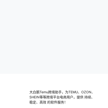
商品价格能低到让你心跳加速。你只要定个
闹钟，抓住那个时间，就能享受到超划算的
价格，像我…
大白鹅Temu跨境助手，为TEMU、OZON、
SHEIN等等跨境平台电商用户，提供 持续、
稳定、高效 的软件服务！