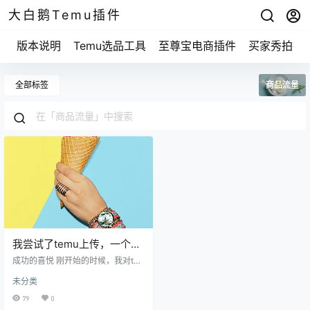
大白鹅Temu插件
版本说明
Temu选品工具
至尊宝电商插件
买家秀拍摄
全部标签
商品流量
我尝试了temu上传，一个月
的成功与失败全在这里分
成功的喜悦 刚开始的时候，我对te
享！
mu上传这块还是有些陌生，心里其
未分类
实也没什么底。但是我跟朋友聊了
聊，他的经历让我有了信心。我记
79
0
得他提到过，刚开始先找一些热门