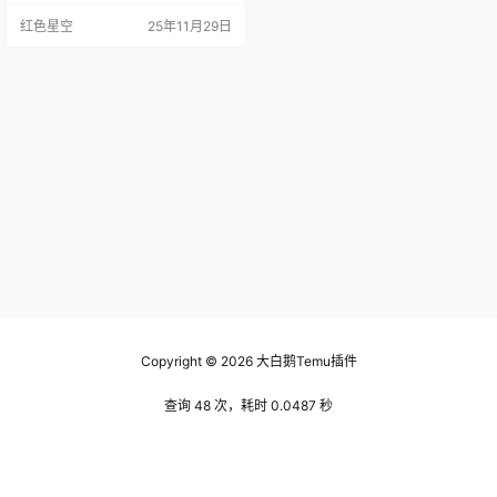
的商品，上线的大部分产品都会被
红色星空
25年11月29日
关注到。我当时就想着，这不就是
让人看到你吗？于是我开始了我的
尝试。 这里有个小窍门，选择那些
刚发布不久但评价还不错的商品，
这样容易吸引流量。我上传了几款
新商品，几天后，我发现浏览量已
经开始上升，那种感觉真好，像是
付…
Copyright © 2026
大白鹅Temu插件
查询 48 次，耗时 0.0487 秒