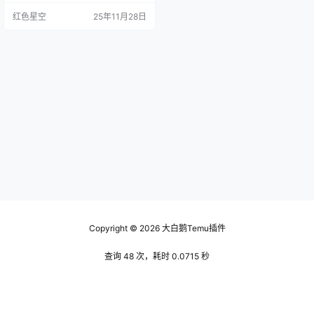
对于初创业者来说，无疑是个好机
红色星空
25年11月28日
会。举个例子吧，我有个朋友就在T
emu上开了一个小店，刚开始的时
候他还挺紧张，结果没多久订单就
来了。让他自己都大吃一惊。看
吧，Temu给我们提供了一个低成
本、低风险的渠道，大家不妨试试
看。 开店的基本步骤 注…
Copyright © 2026
大白鹅Temu插件
查询 48 次，耗时 0.0715 秒