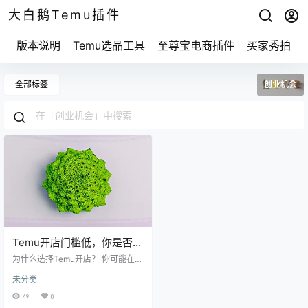
大白鹅Temu插件
版本说明
Temu选品工具
至尊宝电商插件
买家秀拍摄
全部标签
创业机会
Temu开店门槛低，你是否准
备好迎接这个新机会？
为什么选择Temu开店？ 你可能在
想，为什么我推荐Temu呢？让我给
未分类
你分析分析。Temu是个新兴的电商
平台，看起来像是要和一些大平台
49
0
竞争，但它那种灵活多变的模式，