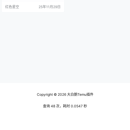
到，兴奋之余打开包装，发现这件
红色星空
25年11月29日
衣服的面料很差，本来想要的飘逸
感根本没有，穿上去像是大号的睡
衣。 再加上它的尺码选择。我明明
应该选大的，结果到手的是小号
的，穿上像个包子。你说这让我怎
么不后悔？下单的时候根本没想到
最后会是这样的结果。你是不是也
这样…
Copyright © 2026
大白鹅Temu插件
查询 48 次，耗时 0.0547 秒