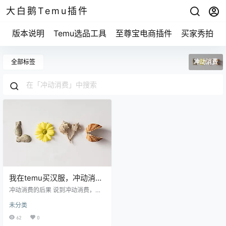
大白鹅Temu插件
版本说明
Temu选品工具
至尊宝电商插件
买家秀拍摄
全部标签
冲动消费
我在temu买汉服，冲动消费
后悔了多少次？
冲动消费的后果 说到冲动消费，咱
们先聊聊我买的第一个汉服。那是
未分类
去年秋天，我在temu上看到一款粉
色的古装，价格也不贵，我当时脑
62
0
袋一热，立刻下单。结果等到货一