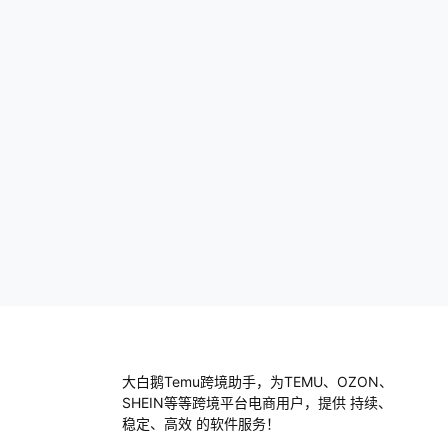
个开放的平台，允许全球的消费者直接从生
产国买到商品。比如说，你想买日本的护肤
品，或…
大白鹅Temu跨境助手，为TEMU、OZON、
SHEIN等等跨境平台电商用户，提供 持续、
稳定、高效 的软件服务！