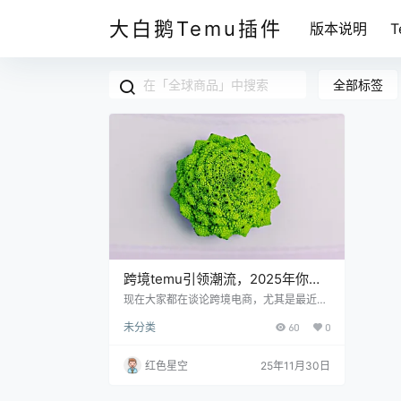
大白鹅Temu插件
版本说明
全部标签
跨境temu引领潮流，2025年你准
备好迎接电商新时代了吗？
现在大家都在谈论跨境电商，尤其是最近大
火的temu。这是一个什么样的平台呢？它
未分类
60
0
像个新鲜的商场，里面有来自世界各地的商
品，价格还很友好，品质也不错。想想你平
时在网上购物，是否觉得品类不够丰富？te
红色星空
25年11月30日
mu就能让你摆脱这样的烦恼。你是不是也
和我一样，期待以更便捷的方式挑选到心仪
的商品？ 什么是跨境temu？ temu其实是一