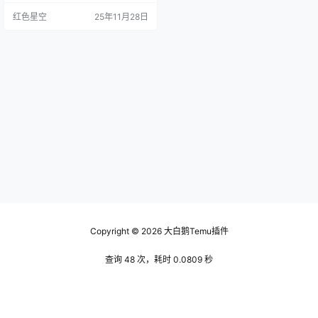
因为产品图片美观，还是因为有详
红色星空
25年11月28日
细的描述和评价呢？ 我们可以利用t
emu商家后台的数据分析工具，看
看哪些产品在你的市场上比较受欢
迎。像我之前帮一个朋友优化他的
产品页面时，他的手链销量一直上
不去，后来我们发现他的描述太简
单。加上精美的照片和真实的用户
反…
Copyright © 2026
大白鹅Temu插件
查询 48 次，耗时 0.0809 秒